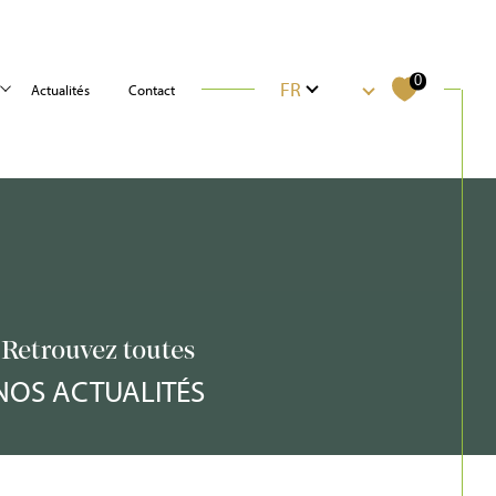
Langue
0
FR
actualités
contact
La Garenne-Colombes
Filtrer
Retrouvez toutes
Réinitialiser les filtres
NOS ACTUALITÉS