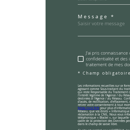
Message *
J'ai pris connaissance 
confidentialité et des
traitement de mes do
* Champ obligatoir
Les informations recueillies sur ce for
agissant comme Sous-traitant du traite
qui reste Responsable du Traitement d
l'intérêt légitime de l'Agence / du Ré
destinées à l'Agence / au Réseau. Conf
d’accès, de rectification, d’effacement
retirer votre consentement à tout mom
https://cnil.fr/fr
pour plus d’information
Réseau, que vos droits « Informatique 
réclamation à la CNIL. Nous vous infor
téléphonique « Bloctel », sur laquelle 
cadre de la protection des Données per
dans le champ de saisie libre.