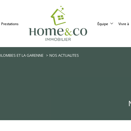
prestations
équipe
vivre à
Colombes
Recrutement
Vendeur
Courbevoie
Voir les
21
annonces
COLOMBES ET LA GARENNE
NOS ACTUALITES
imer
BUDGET