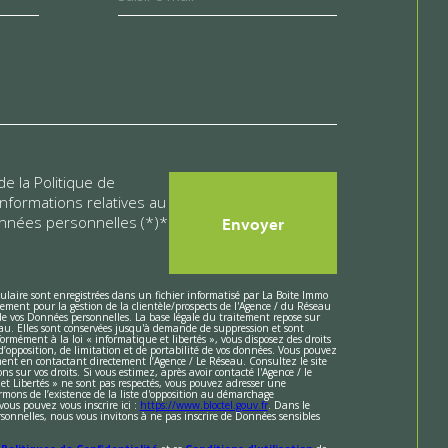
de la Politique de
 informations relatives au
nnées personnelles (*)*
Envoyer
e
mulaire sont enregistrées dans un fichier informatisé par La Boite Immo
ment pour la gestion de la clientèle/prospects de l'Agence / du Réseau
e vos Données personnelles. La base légale du traitement repose sur
seau. Elles sont conservées jusqu'à demande de suppression et sont
ormément à la loi « informatique et libertés », vous disposez des droits
, d’opposition, de limitation et de portabilité de vos données. Vous pouvez
ent en contactant directement l’Agence / Le Réseau. Consultez le site
s sur vos droits. Si vous estimez, après avoir contacté l'Agence / le
et Libertés » ne sont pas respectés, vous pouvez adresser une
mons de l’existence de la liste d'opposition au démarchage
vous pouvez vous inscrire ici :
https://www.bloctel.gouv.fr
. Dans le
sonnelles, nous vous invitons à ne pas inscrire de Données sensibles