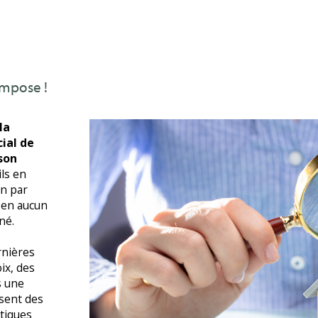
impose !
la
cial de
son
ils en
on par
 en aucun
né.
rnières
ix, des
s une
sent des
stiques