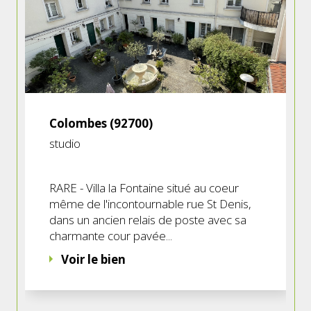
Nos conseillères en immobilier interviennent
dans votre ville, que ce soit à Asnières,
Colombes, Bois-Colombes, Courbevoie ou La
Garenne-Colombes, des lieux qu'elles
connaissent sur le bout des doigts car elles y
vivent et les parcourent quotidiennement. Leur
Colombes (92700)
passion pour ces communes se reflète dans
studio
leur accompagnement personnalisé.
RARE - Villa la Fontaine situé au coeur
Pour vous assurer une tranquillité d'esprit,
même de l'incontournable rue St Denis,
elles partagent avec vous leur expertise locale
dans un ancien relais de poste avec sa
et vous mettent en relation avec un réseau de
charmante cour pavée...
professionnels de confiance, triés sur le volet,
Voir le bien
pour vous offrir une expérience immobilière
unique. Notre agence immobilière à
Courbevoie veille à ce que chaque client soit au
cœur de notre démarche.