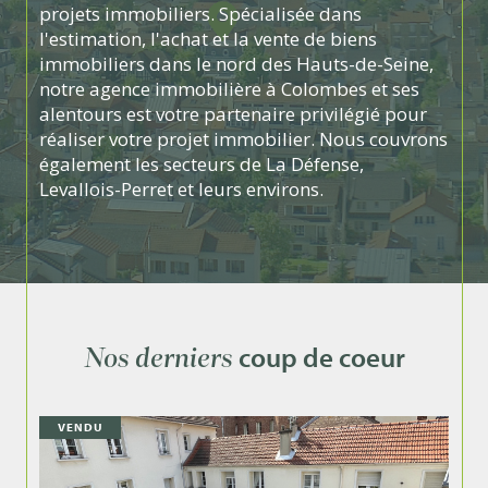
projets immobiliers. Spécialisée dans
l'estimation, l'achat et la vente de biens
immobiliers dans le nord des Hauts-de-Seine,
notre agence immobilière à Colombes et ses
alentours est votre partenaire privilégié pour
réaliser votre projet immobilier. Nous couvrons
également les secteurs de La Défense,
Levallois-Perret et leurs environs.
Grâce à une connaissance approfondie du
marché local, notre agence immobilière dans
les Hauts-de-Seine est incontournable pour la
réussite de vos transactions de biens familiaux.
coup de coeur
Que vous cherchiez un appartement avec ou
Nos derniers
sans terrasse, une maison traditionnelle, un
loft, une demeure de prestige ou une maison
VENDU
d'architecte, nos spécialistes sauront vous
conseiller au mieux. À chaque bien son histoire
et son cadre de vie !