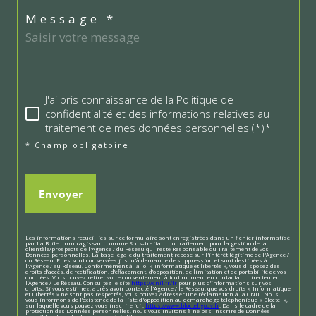
Message *
J'ai pris connaissance de la Politique de
confidentialité et des informations relatives au
traitement de mes données personnelles (*)*
* Champ obligatoire
Envoyer
Les informations recueillies sur ce formulaire sont enregistrées dans un fichier informatisé
par La Boite Immo agissant comme Sous-traitant du traitement pour la gestion de la
clientèle/prospects de l'Agence / du Réseau qui reste Responsable du Traitement de vos
Données personnelles. La base légale du traitement repose sur l'intérêt légitime de l'Agence /
du Réseau. Elles sont conservées jusqu'à demande de suppression et sont destinées à
l'Agence / au Réseau. Conformément à la loi « informatique et libertés », vous disposez des
droits d’accès, de rectification, d’effacement, d’opposition, de limitation et de portabilité de vos
données. Vous pouvez retirer votre consentement à tout moment en contactant directement
l’Agence / Le Réseau. Consultez le site
https://cnil.fr/fr
pour plus d’informations sur vos
droits. Si vous estimez, après avoir contacté l'Agence / le Réseau, que vos droits « Informatique
et Libertés » ne sont pas respectés, vous pouvez adresser une réclamation à la CNIL. Nous
vous informons de l’existence de la liste d'opposition au démarchage téléphonique « Bloctel »,
sur laquelle vous pouvez vous inscrire ici :
https://www.bloctel.gouv.fr
. Dans le cadre de la
protection des Données personnelles, nous vous invitons à ne pas inscrire de Données