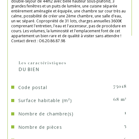
double-séjour de 44m2 avec belle hauteur sous-plafond, 3 
grandes fenêtres et un puits de lumière, une cuisine séparée 
entièrement aménagée et équipée, une chambre sur cour très au 
calme, possibilité de créer une 2ème chambre, une salle d'eau, 
un wc séparé. Copropriété de 31 lots, charges annuelles 3600€ 
comprenant l'entretien, l'eau et l'ascenseur, pas de procédure en 
cours. Les volumes, la luminosité et l'emplacement font de cet 
appartement un bien rare et de qualité à visiter sans attendre ! 
Contact direct : O6.20.86.87.98

Les caractéristiques
DU BIEN
Code postal
75018
Surface habitable (m²)
68 m²
Nombre de chambre(s)
1
Nombre de pièces
3