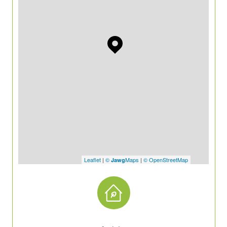
Leaflet
|
©
Maps
|
© OpenStreetMap
Jawg