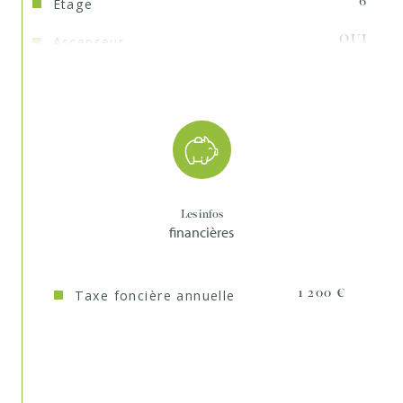
Etage
6
Ascenseur
OUI
Nb de salle d'eau
1
Mode de chauffage
Gaz
Type de
TRAD_TYPE_CHAUFF_CHAUDIERE
chauffage
Format de chauffage
Individuel
Les infos
financières
Interphone
OUI
Murs mitoyens
1
Taxe foncière annuelle
1 200 €
Cave
OUI
Exposition
Nord-Ouest