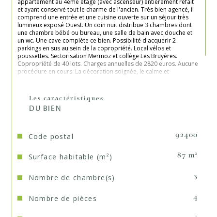
appartement au 4ème étage (avec ascenseur) entièrement refait 
et ayant conservé tout le charme de l'ancien. Très bien agencé, il 
comprend une entrée et une cuisine ouverte sur un séjour très 
lumineux exposé Ouest. Un coin nuit distribue 3 chambres dont 
une chambre bébé ou bureau, une salle de bain avec douche et 
un wc. Une cave complète ce bien. Possibilité d'acquérir 2 
parkings en sus au sein de la copropriété. Local vélos et 
poussettes. Sectorisation Mermoz et collège Les Bruyères. 
Copropriété de 40 lots. Charges annuelles de 2820 euros. Aucune 
procédure en cours. La décoration soignée, le calme et 
l'emplacement privilégié en font un vrai bien coup de coeur.

Les caractéristiques
DU BIEN
Code postal
92400
Surface habitable (m²)
87 m²
Nombre de chambre(s)
3
Nombre de pièces
4