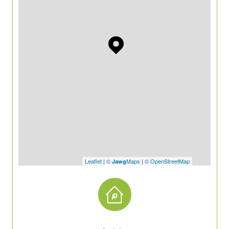
Leaflet
|
©
Maps
|
© OpenStreetMap
Jawg