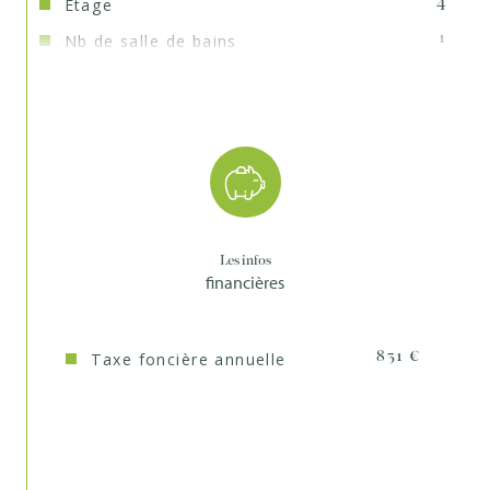
Etage
4
Nb de salle de bains
1
Mode de chauffage
Gaz
Type de
TRAD_TYPE_CHAUFF_CHAUDIERE
chauffage
Format de chauffage
Individuel
Murs mitoyens
1
Les infos
financières
Cave
OUI
Quartier
BECON
Taxe foncière annuelle
831 €