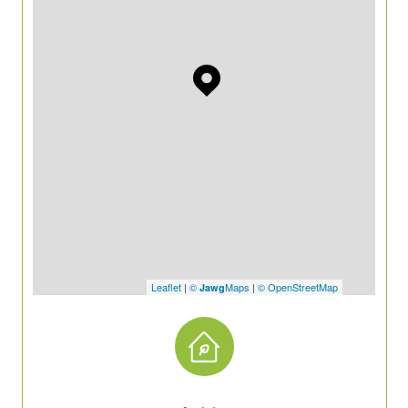
Leaflet
|
©
Maps
|
© OpenStreetMap
Jawg