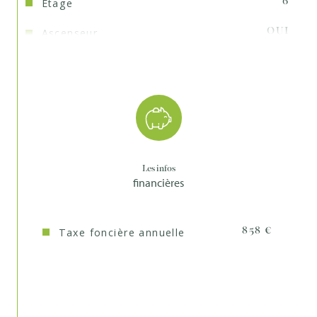
Etage
6
Ascenseur
OUI
Nb de salle de bains
1
Nb de salle d'eau
1
Mode de chauffage
Gaz
Type de
TRAD_TYPE_CHAUFF_CHAUDIERE
chauffage
Les infos
financières
Format de chauffage
Collectif
Murs mitoyens
1
Taxe foncière annuelle
858 €
Cave
OUI
Nombre de parking
1
Quartier
Centre