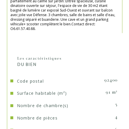
parfaitement au calme sur jardin: Entrée spacieuse, cuisine 
dinatoire ouverte sur séjour, l'espace de vie de 30 m2 étant 
baigné de lumière car exposé Sud-Ouest et ouvrant sur balcon 
avec jolie vue Défense. 3 chambres, salle de bains et salle d'eau, 
dressing séparé et buanderie. Une cave et un grand parking 
véhicule+ scooter complètent le bien.Contact direct: 
O6.61.57.40.88.

Les caractéristiques
DU BIEN
Code postal
92400
Surface habitable (m²)
91 m²
Nombre de chambre(s)
3
Nombre de pièces
4