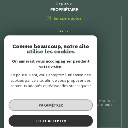
Espace
PROPRIÉTAIRE
Se connecter
Avis
CLIENTS
Comme beaucoup, notre site
utilise les cookies
On aimerait vous accompagner pendant
votre visite.
En poursuivant, vous acceptez l'utilisation des
cookies par ce site, afin de vous proposer des
contenus adaptés et réaliser des statistiques !
© 2026 | TOUS DROITS RÉSERVÉS | TRADUCTION POWERED BY GOOGLE |
PARAMÉTRER
NOS HONORAIRES
PLAN DU SITE
MENTIONS LÉGALES
ADMIN
NOS LIENS
POLITIQUE RGPD
COOKIES
TOUT ACCEPTER