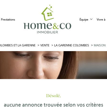
Colombes
Recrutement
Vendeur
Courbevoie
prestations
équipe
vivre à
Voir les
0
annonces
COLOMBES ET LA GARENNE
VENTE
LA GARENNE COLOMBES
MAISON
imer
1
LOCALISATION
BUDGET
-Colombes
Désolé,
aucune annonce trouvée selon vos critères