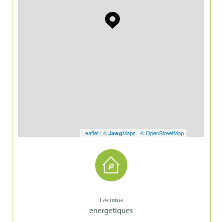
Leaflet
|
©
Maps
|
© OpenStreetMap
Jawg
Les infos
energetiques