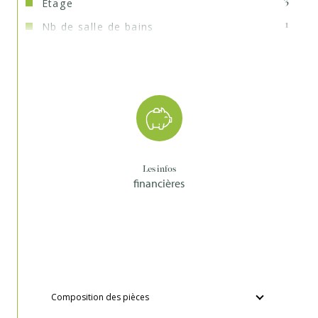
Etage
3
Nb de salle de bains
1
Mode de chauffage
Electrique
Type de chauffage
Convecteur
Format de chauffage
Individuel
Interphone
OUI
Les infos
Murs mitoyens
1
financières
Composition des pièces