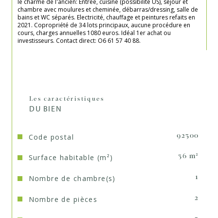
le charme de l'ancien: Entrée, cuisine (possibilité US), séjour et 
chambre avec moulures et cheminée, débarras/dressing, salle de 
bains et WC séparés. Electricité, chauffage et peintures refaits en 
2021. Copropriété de 34 lots principaux, aucune procédure en 
cours, charges annuelles 1080 euros. Idéal 1er achat ou 
investisseurs. Contact direct: O6 61 57 40 88.

Les caractéristiques
DU BIEN
Code postal
92300
Surface habitable (m²)
36 m²
Nombre de chambre(s)
1
Nombre de pièces
2