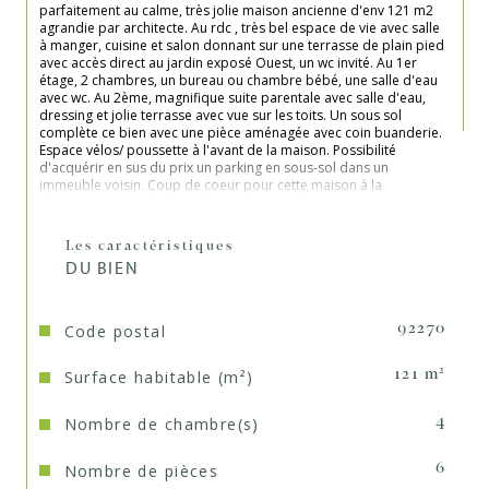
parfaitement au calme, très jolie maison ancienne d'env 121 m2 
agrandie par architecte. Au rdc , très bel espace de vie avec salle 
à manger, cuisine et salon donnant sur une terrasse de plain pied 
avec accès direct au jardin exposé Ouest, un wc invité. Au 1er 
étage, 2 chambres, un bureau ou chambre bébé, une salle d'eau 
avec wc. Au 2ème, magnifique suite parentale avec salle d'eau, 
dressing et jolie terrasse avec vue sur les toits. Un sous sol 
complète ce bien avec une pièce aménagée avec coin buanderie. 
Espace vélos/ poussette à l'avant de la maison. Possibilité 
d'acquérir en sus du prix un parking en sous-sol dans un 
immeuble voisin. Coup de coeur pour cette maison à la 
décoration soignée et parfaitement au calme !

Les caractéristiques
DU BIEN
Code postal
92270
Surface habitable (m²)
121 m²
Nombre de chambre(s)
4
Nombre de pièces
6