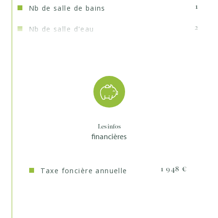
Nb de salle de bains
1
Nb de salle d'eau
2
Mode de chauffage
Gaz
Type de
TRAD_TYPE_CHAUFF_CHAUDIERE
chauffage
Format de chauffage
Individuel
Murs mitoyens
1
Les infos
financières
Quartier
CHEFSON
Taxe foncière annuelle
1 948 €