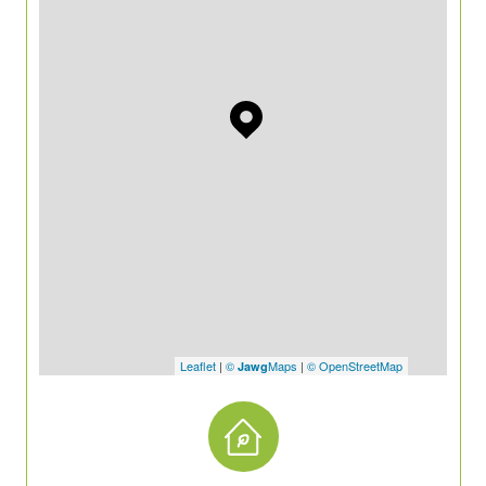
Leaflet
|
©
Maps
|
© OpenStreetMap
Jawg