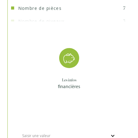
Nombre de pièces
7
Nombre de niveaux
3
Nb de salle de bains
1
Nb de salle d'eau
1
Mode de chauffage
Gaz
Type de
TRAD_TYPE_CHAUFF_CHAUDIERE
chauffage
Les infos
financières
Format de chauffage
Individuel
Terrasse
OUI
Année de construction
2003
Terrain arboré
OUI
Saisir une valeur