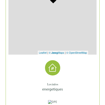
Leaflet
|
©
Maps
|
© OpenStreetMap
Jawg
Les infos
energetiques