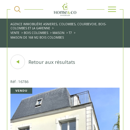
AGENCE IMMOBILIÈRE ASNIERES, COLOMBES, COURBEVOIE, BOIS-
COLOMBES ET LA GARENNE
VENTE
BOIS COLOMBES
MAISON
T7
MAISON DE 168 M2 BOIS COLOMBES
Retour aux résultats
Réf : 16786
VENDU