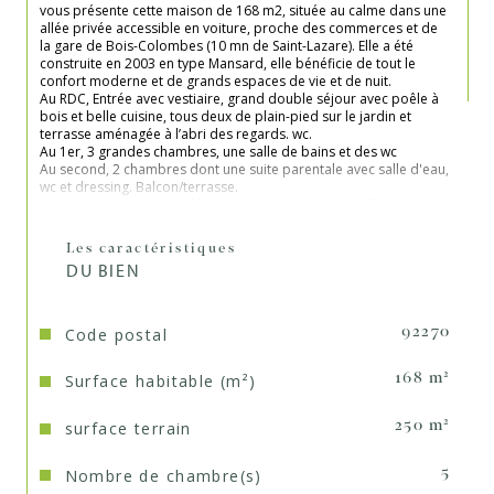
vous présente cette maison de 168 m2, située au calme dans une 
allée privée accessible en voiture, proche des commerces et de 
la gare de Bois-Colombes (10 mn de Saint-Lazare). Elle a été 
construite en 2003 en type Mansard, elle bénéficie de tout le 
confort moderne et de grands espaces de vie et de nuit. 
Au RDC, Entrée avec vestiaire, grand double séjour avec poêle à 
bois et belle cuisine, tous deux de plain-pied sur le jardin et 
terrasse aménagée à l’abri des regards. wc.
Au 1er, 3 grandes chambres, une salle de bains et des wc
Au second, 2 chambres dont une suite parentale avec salle d'eau, 
wc et dressing. Balcon/terrasse.
Un grand sous-sol carrelé de 60 m2 avec une très belle hauteur 
sous plafond, composé d’une buanderie, d’une grande pièce 
(family room) et de pièces de rangement
Les caractéristiques
Aucun travaux à prévoir, Chaudière neuve. Chauffage au sol. Très 
DU BIEN
bonne isolation (C)
Un abri de jardin en dur complète ce bien.
Possibilité de rentrer une voiture et d’acheter le parking à 
proximité 
Code postal
92270
Ecole maternelle et primaire Jules Ferry, Collège Jean Mermoz, 
Lycée Albert Camus.
Surface habitable (m²)
168 m²
surface terrain
250 m²
Nombre de chambre(s)
5