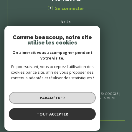
Se connecter
Avis
CLIENTS
Comme beaucoup, notre site
utilise les cookies
On aimerait vous accompagner pendant
votre visite.
En poursuivant, vous acceptez l'utilisation des
cookies par ce site, afin de vous proposer des
contenus adaptés et réaliser des statistiques !
© 2026 | TOUS DROITS RÉSERVÉS | TRADUCTION POWERED BY GOOGLE |
PARAMÉTRER
NOS HONORAIRES
PLAN DU SITE
MENTIONS LÉGALES
ADMIN
NOS LIENS
POLITIQUE RGPD
COOKIES
TOUT ACCEPTER