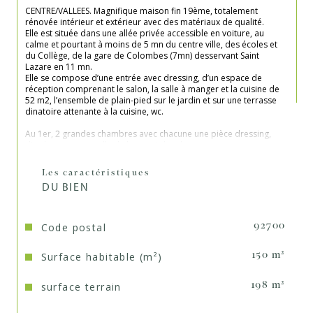
CENTRE/VALLEES. Magnifique maison fin 19ème, totalement 
rénovée intérieur et extérieur avec des matériaux de qualité. 
Elle est située dans une allée privée accessible en voiture, au 
calme et pourtant à moins de 5 mn du centre ville, des écoles et 
du Collège, de la gare de Colombes (7mn) desservant Saint 
Lazare en 11 mn.
Elle se compose d’une entrée avec dressing, d’un espace de 
réception comprenant le salon, la salle à manger et la cuisine de 
52 m2, l’ensemble de plain-pied sur le jardin et sur une terrasse 
dinatoire attenante à la cuisine, wc.
Au 1er, 2 grandes chambres avec chacune une pièce dressing, 
d’un bureau, une salle de bains et douche, wc
Au second, 2 chambres dont une suite avec une salle de douche 
et dressing. wc.
Les caractéristiques
Le sous-sol, intégralement carrelé, buanderie, pièce de 
DU BIEN
rangement, cave à vin.
Climatisation inversée dans toutes les pièces + chaudière à gaz
Possibilité de rentrer une voiture
Code postal
92700
Surface habitable (m²)
150 m²
*** Les pièces spacieuses
*** Le calme
*** Excellent état général
surface terrain
198 m²
*** La proximité des commerces, des transports et des 
commerces
*** Ecole Lazare Carnot et Collège Lakanal