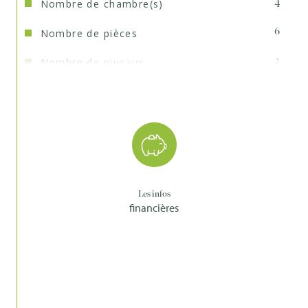
Nombre de chambre(s)
4
Nombre de pièces
6
Nombre de niveaux
2
Nb de salle de bains
1
Nb de salle d'eau
1
Mode de chauffage
Gaz
Type de
TRAD_TYPE_CHAUFF_CHAUDIERE
chauffage
Les infos
financières
Format de chauffage
Individuel
Terrasse
OUI
Année de construction
1898
Terrain piscinable
NON