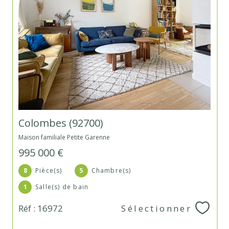
Colombes (92700)
Maison familiale Petite Garenne
995 000 €
8
Pièce(s)
5
Chambre(s)
1
Salle(s) de bain
Réf : 16972
Sélectionner