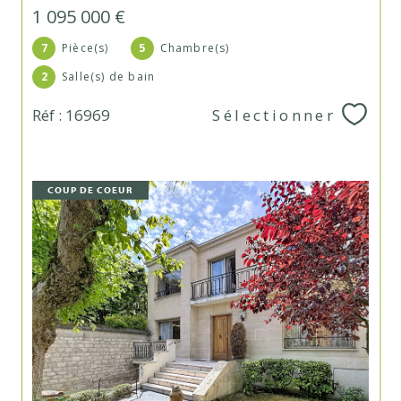
1 095 000 €
7
Pièce(s)
5
Chambre(s)
2
Salle(s) de bain
Réf : 16969
Sélectionner
COUP DE COEUR