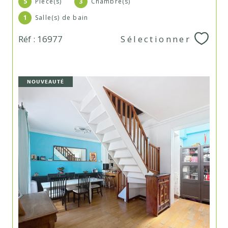
5
Pièce(s)
3
Chambre(s)
1
Salle(s) de bain
Réf : 16977
Sélectionner
NOUVEAUTÉ