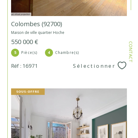
Colombes (92700)
Maison de ville quartier Hoche
550 000 €
CONTACT
5
Pièce(s)
4
Chambre(s)
Réf : 16971
Sélectionner
SOUS-OFFRE