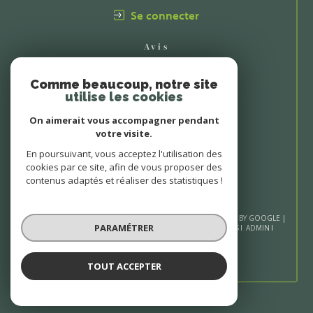
Se connecter
Avis
CLIENTS
Comme beaucoup, notre site
utilise les cookies
On aimerait vous accompagner pendant
votre visite.
En poursuivant, vous acceptez l'utilisation des
cookies par ce site, afin de vous proposer des
contenus adaptés et réaliser des statistiques !
© 2026 | TOUS DROITS RÉSERVÉS | TRADUCTION POWERED BY GOOGLE |
PARAMÉTRER
NOS HONORAIRES
PLAN DU SITE
MENTIONS LÉGALES
ADMIN
NOS LIENS
POLITIQUE RGPD
COOKIES
TOUT ACCEPTER