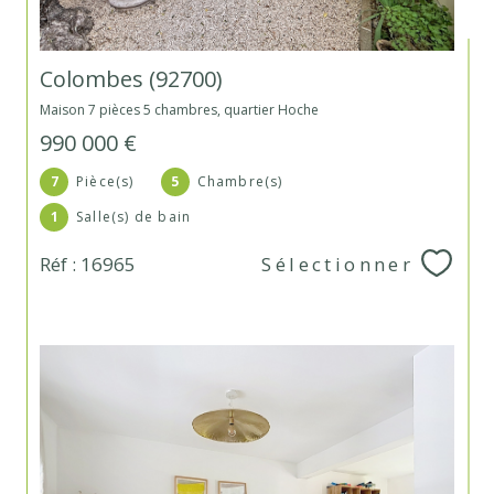
Colombes (92700)
Maison 7 pièces 5 chambres, quartier Hoche
990 000 €
7
Pièce(s)
5
Chambre(s)
1
Salle(s) de bain
Réf : 16965
Sélectionner