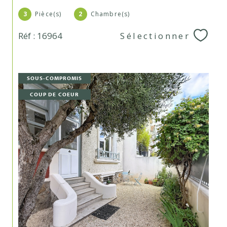
3
Pièce(s)
2
Chambre(s)
Réf : 16964
Sélectionner
SOUS-COMPROMIS
COUP DE COEUR