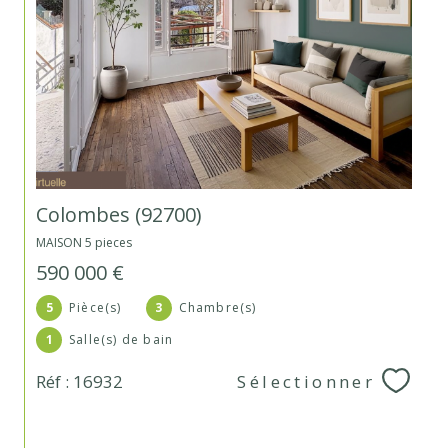
Colombes (92700)
MAISON 5 pieces
590 000 €
5
Pièce(s)
3
Chambre(s)
1
Salle(s) de bain
Réf : 16932
Sélectionner