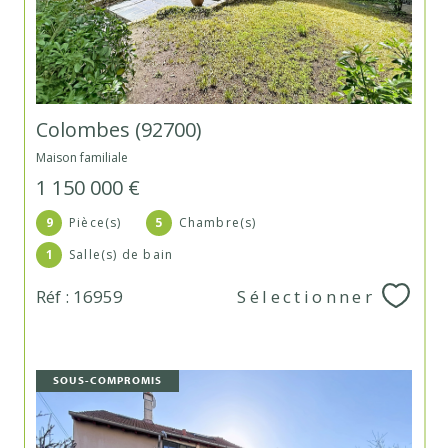
Colombes (92700)
Maison familiale
1 150 000 €
9
Pièce(s)
5
Chambre(s)
1
Salle(s) de bain
Réf : 16959
Sélectionner
SOUS-COMPROMIS