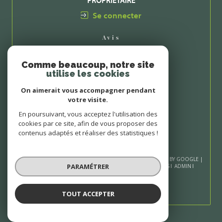
PROPRIÉTAIRE
Se connecter
Avis
CLIENTS
Comme beaucoup, notre site
utilise les cookies
On aimerait vous accompagner pendant
votre visite.
En poursuivant, vous acceptez l'utilisation des
cookies par ce site, afin de vous proposer des
contenus adaptés et réaliser des statistiques !
© 2026 | TOUS DROITS RÉSERVÉS | TRADUCTION POWERED BY GOOGLE |
PARAMÉTRER
NOS HONORAIRES
PLAN DU SITE
MENTIONS LÉGALES
ADMIN
NOS LIENS
POLITIQUE RGPD
COOKIES
TOUT ACCEPTER