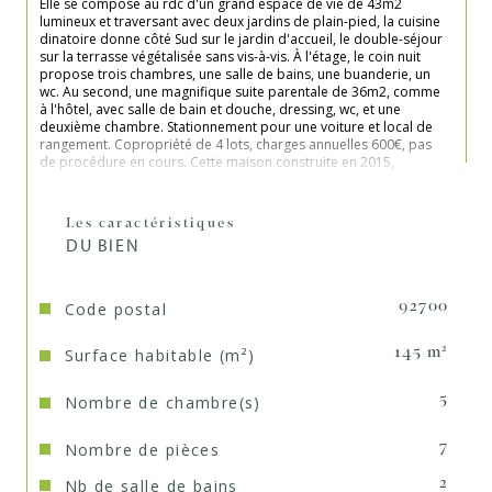
Elle se compose au rdc d'un grand espace de vie de 43m2 
lumineux et traversant avec deux jardins de plain-pied, la cuisine 
dinatoire donne côté Sud sur le jardin d'accueil, le double-séjour 
sur la terrasse végétalisée sans vis-à-vis. À l'étage, le coin nuit 
propose trois chambres, une salle de bains, une buanderie, un 
wc. Au second, une magnifique suite parentale de 36m2, comme 
à l'hôtel, avec salle de bain et douche, dressing, wc, et une 
deuxième chambre. Stationnement pour une voiture et local de 
rangement. Copropriété de 4 lots, charges annuelles 600€, pas 
de procédure en cours. Cette maison construite en 2015, 
climatisée, aménagée et décorée avec soin, aux prestations de 
qualité, n'attend plus que vous posiez vos meubles ! Contact 
direct : O6.20.86.87.98

Les caractéristiques
DU BIEN
Code postal
92700
Surface habitable (m²)
145 m²
Nombre de chambre(s)
5
Nombre de pièces
7
Nb de salle de bains
2