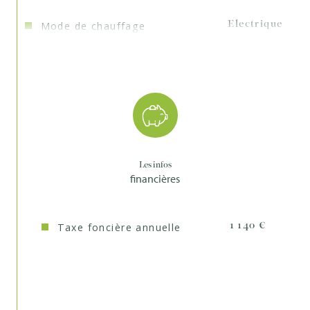
Mode de chauffage
Electrique
Type de chauffage
Convecteur
Format de chauffage
Individuel
Interphone
OUI
Visiophone
OUI
Les infos
Murs mitoyens
1
financières
Nombre de parking
1
Taxe foncière annuelle
1 140 €
Quartier
Centre