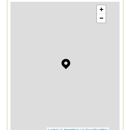
+
−
Leaflet
|
©
Maps
|
© OpenStreetMap
Jawg