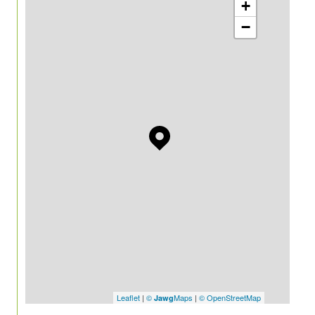
+
−
Leaflet
|
©
Maps
|
© OpenStreetMap
Jawg