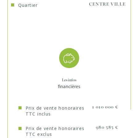
Quartier
CENTRE VILLE
Une maison à la 
décoration soignée et actuelle
, pleine de 
charme et parfaitement située pour concilier vie citadine, confort 
et nature.
Les infos
financières
Prix de vente honoraires
1 010 000 €
TTC inclus
Prix de vente honoraires
980 583 €
TTC exclus