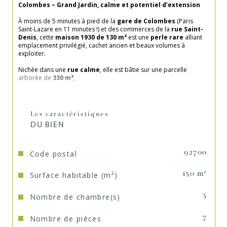
Colombes – Grand Jardin, calme et potentiel d’extension
À moins de 5 minutes à pied de la 
gare de Colombes
 (Paris 
Saint-Lazare en 11 minutes !) et des commerces de la 
rue Saint-
Denis
, cette 
maison 1930 de 130 m²
 est une 
perle rare
 alliant 
emplacement privilégié, cachet ancien et beaux volumes à 
exploiter.
Nichée dans une 
rue calme
, elle est bâtie sur une parcelle 
arborée de 
330 m²
,
Le rez-de-chaussée
 s’ouvre sur une entrée accueillante, un 
double séjour lumineux avec cuisine ouverte
, et des WC.
Les caractéristiques
Au 1er étage
 : trois belles chambres, une salle de bains, des WC, 
DU BIEN
avec la possibilité d’ajouter une seconde salle d’eau.
Au 2e étage
, une chambre sous combles avec point d’eau 
(lavabo) offre un espace cocooning ou bureau au calme.
Code postal
92700
En entre-sol : un 
studio indépendant avec salle d’eau
, idéal 
pour accueillir, télétravailler ou louer ponctuellement. S’y ajoutent 
Surface habitable (m²)
130 m²
une pièce de rangement et une chaufferie.
Un garage fermé complète ce bien.
Nombre de chambre(s)
5
Et le vrai plus ?
 Un 
potentiel d’extension de plus de 50 m²
vous permet de donner vie à tous vos projets, qu’ils soient 
Nombre de pièces
7
familiaux, professionnels ou locatifs.