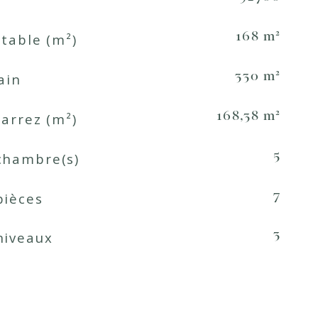
table (m²)
168 m²
ain
330 m²
Carrez (m²)
168,38 m²
chambre(s)
5
pièces
7
niveaux
3
Sans vis-à-vis
de bains
1