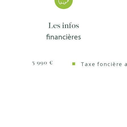
Nb de salle 
t de cette maison un bien 
ement privilégié.
Les infos
Cuisine
20.86.87.98. Agent commercial 
financières
Type de cui
Mode de cha
3 990 €
Taxe foncière 
Type de cha
Format de c
Terrasse
Nombre de 