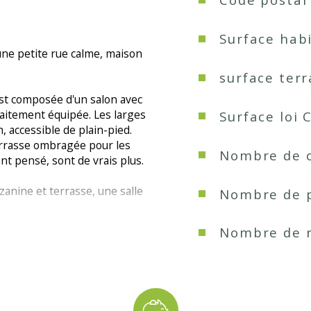
Surface habi
ne petite rue calme, maison 
surface terr
est composée d'un salon avec 
faitement équipée. Les larges 
Surface loi 
, accessible de plain-pied. 
errasse ombragée pour les 
Nombre de 
nt pensé, sont de vrais plus.
nine et terrasse, une salle 
Nombre de 
Nombre de 
ne salle d'eau avec wc, un 
Vue
rrière cuisine/buanderie, 
e pour 2 roues et d'une place 
Nb de salle 