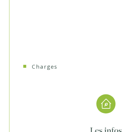
de stationnement dans le jardin d'accueil.
Son emplacement, ses extérieurs et sa distribution fon
familial idéal, parfaitement au calme dans un environn
Votre contact : Murielle Portebois (EI) joignable au 06.
inscrite au RSAC de Nanterre sous le N° 891 945 784.
Charges
Les infos