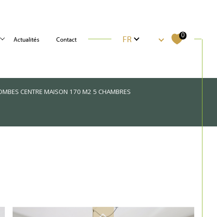
Langue
0
FR
actualités
contact
La Garenne-Colombes
OMBES CENTRE MAISON 170 M2 5 CHAMBRES
Filtrer
Réinitialiser les filtres