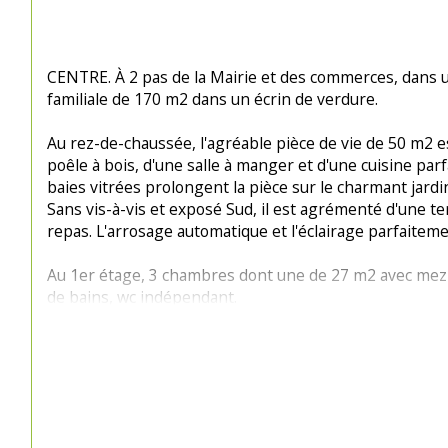
CENTRE. À 2 pas de la Mairie et des commerces, dans u
familiale de 170 m2 dans un écrin de verdure.
Au rez-de-chaussée, l'agréable pièce de vie de 50 m2 
poêle à bois, d'une salle à manger et d'une cuisine par
baies vitrées prolongent la pièce sur le charmant jardin
Sans vis-à-vis et exposé Sud, il est agrémenté d'une t
repas. L'arrosage automatique et l'éclairage parfaiteme
Au 1er étage, 3 chambres dont une de 27 m2 avec mezza
de bains, wc indépendant.
Au second, une chambre, un bureau ou 5ème chambre, u
dressing sur le palier.
Cette maison, très fonctionnelle, dispose aussi d'une a
d'une pièce sécurisée faisant office de cave, d'un garag