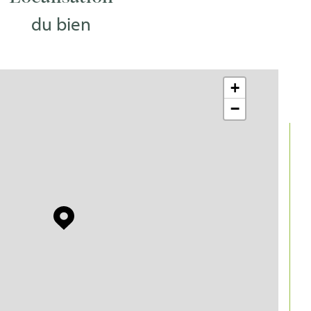
du bien
Sud
nstruction
1980
+
oré
OUI
−
NON