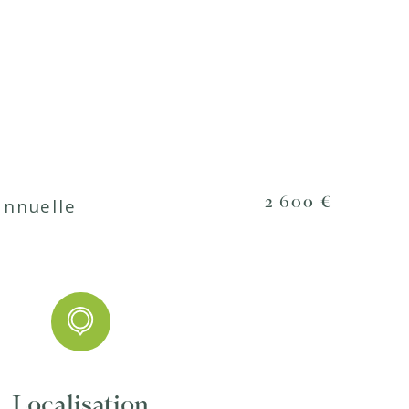
d'eau
1
Américaine
sine
Equipée
uffage
Electrique
annuelle
2 600 €
uffage
Convecteur
hauffage
Individuel
OUI
parking
1
Localisation