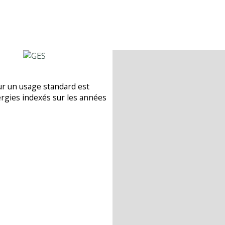
Exposition
Année de co
Terrain arb
r un usage standard est
Copropriété
ergies indexés sur les années