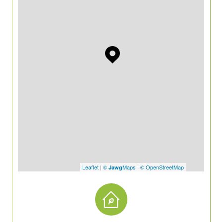
Leaflet
|
©
Maps
|
© OpenStreetMap
Jawg