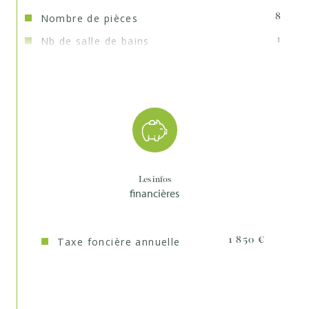
Nombre de pièces
8
Nb de salle de bains
1
Nb de salle d'eau
2
Mode de chauffage
Gaz
Type de
TRAD_TYPE_CHAUFF_CHAUDIERE
chauffage
Format de chauffage
Individuel
Les infos
financières
Cave
OUI
Nombre de parking
3
Taxe foncière annuelle
1 850 €
Quartier
Centre
Copropriété
NON