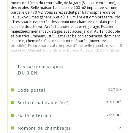
moins de 10 mn du centre ville, de la gare (St Lazare en 11 mn), 
des écoles, Belle maison familiale de 200 m2 implantée sur une 
parcelle de 470 M2. Vous serez séduit par l?atmosphère de ce 
lieu aux volumes généreux et où la lumière est omniprésente Rdc 
: Très spacieuse entrée desservant une chambre de plain-pied, 
salle de douche,wc. Accès buanderie, cave et garage. Escalier 
majestueux menant aux étages avec accès jardin. Au 1er : double 
séjour très lumineux, Est/Ouest avec balcon et terrasse dominant 
le jardin, cheminée. Cuisine dinatoire séparée (ouverture 
possible), Espace parental composé d?une belle chambre, salle d?
eau et wc. Une autre chambre ou bureau Au second, 3 chambres, 
salle de bains et douche, wc. Le terrain de 470 m2 permet d?avoir 
un bel espace devant la maison de 100 m2 et un beau jardin 
arboré très ensoleillé derrière et sur le côté de 251 m2. La 
Les caractéristiques
maison à la décoration soignée ne nécessite aucun travaux 
DU BIEN
Garage double + 1 parking intérieur et un extérieur. Contact 
direct : Véronique de Lima. O6 61 61 04 05 RSAC de Nanterre 
sous le numéro 502 004 922

Code postal
92700
Surface habitable (m²)
200 m²
surface terrain
380 m²
Nombre de chambre(s)
6