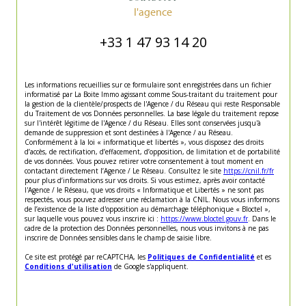
l'agence
+33 1 47 93 14 20
Les informations recueillies sur ce formulaire sont enregistrées dans un fichier
informatisé par La Boite Immo agissant comme Sous-traitant du traitement pour
la gestion de la clientèle/prospects de l'Agence / du Réseau qui reste Responsable
du Traitement de vos Données personnelles. La base légale du traitement repose
sur l'intérêt légitime de l'Agence / du Réseau. Elles sont conservées jusqu'à
demande de suppression et sont destinées à l'Agence / au Réseau.
Conformément à la loi « informatique et libertés », vous disposez des droits
d’accès, de rectification, d’effacement, d’opposition, de limitation et de portabilité
de vos données. Vous pouvez retirer votre consentement à tout moment en
contactant directement l’Agence / Le Réseau. Consultez le site
https://cnil.fr/fr
pour plus d’informations sur vos droits. Si vous estimez, après avoir contacté
l'Agence / le Réseau, que vos droits « Informatique et Libertés » ne sont pas
respectés, vous pouvez adresser une réclamation à la CNIL. Nous vous informons
de l’existence de la liste d'opposition au démarchage téléphonique « Bloctel »,
sur laquelle vous pouvez vous inscrire ici :
https://www.bloctel.gouv.fr
. Dans le
cadre de la protection des Données personnelles, nous vous invitons à ne pas
inscrire de Données sensibles dans le champ de saisie libre.
Ce site est protégé par reCAPTCHA, les
Politiques de Confidentialité
et es
Conditions d'utilisation
de Google s'appliquent.