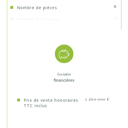
Une place de parking est réservée devant la maison.
Nombre de pièces
8
Ecole Marcel Pagnol. Collège LAKANAL
Nombre de niveaux
3
Nb de salle de bains
1
Nb de salle d'eau
1
Année de construction
1930
Copropriété
NON
Les infos
financières
Prix de vente honoraires
1 260 000 €
TTC inclus