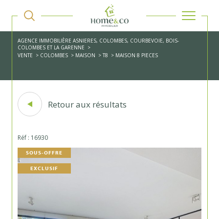
AGENCE IMMOBILIÈRE ASNIERES, COLOMBES, COURBEVOIE, BOIS-
COLOMBES ET LA GARENNE
VENTE
COLOMBES
MAISON
T8
MAISON 8 PIECES
Retour aux résultats
Réf : 16930
SOUS-OFFRE
EXCLUSIF