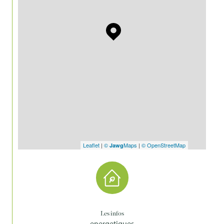
Leaflet
|
©
Maps
|
© OpenStreetMap
Jawg
Les infos
energetiques