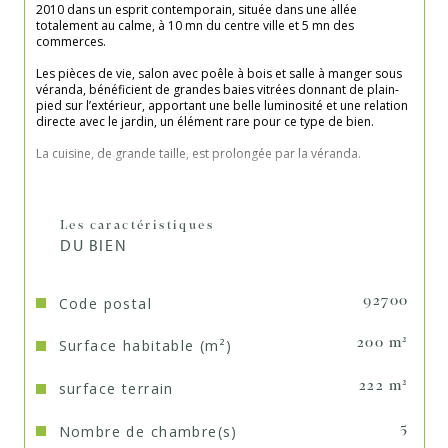
2010 dans un esprit contemporain, située dans une allée 
totalement au calme, à 10 mn du centre ville et 5 mn des 
commerces.
Les pièces de vie, salon avec poêle à bois et salle à manger sous 
véranda, bénéficient de grandes baies vitrées donnant de plain-
pied sur l’extérieur, apportant une belle luminosité et une relation 
directe avec le jardin, un élément rare pour ce type de bien.
La cuisine, de grande taille, est prolongée par la véranda.
L’organisation intérieure permet une circulation fluide : les 
différents espaces communiquent visuellement tout en restant 
bien distincts dans leurs usages.
Les caractéristiques
DU BIEN
Un bureau/chambre d’ami complète le rdc. wc
Au 1er étage, une suite parentale de 33 m2 avec salle d’eau et 
dressing. Une chambre de 14,50 m2, une grande salle de bains et 
Code postal
92700
douche, wc.
Surface habitable (m²)
200 m²
Au second, un grand espace sous comble divisé en 2/3 
chambres. Point d’eau et wc.
surface terrain
222 m²
Au sous-sol, pièce aménagée et une pièce de rangement.
L’extérieur de 100 m2 est paysagé et sans vis-à-vis.
Nombre de chambre(s)
5